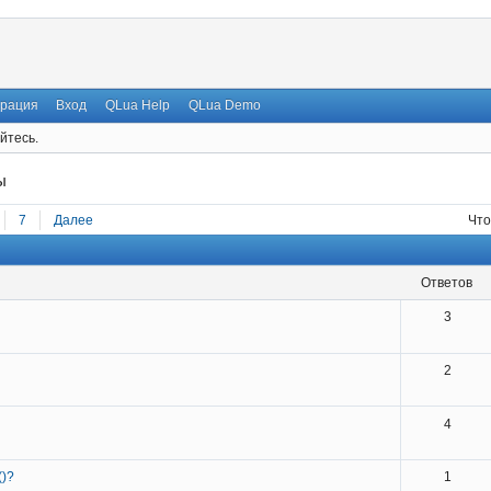
трация
Вход
QLua Help
QLua Demo
йтесь.
ы
7
Далее
Что
ответов
3
2
4
()?
1