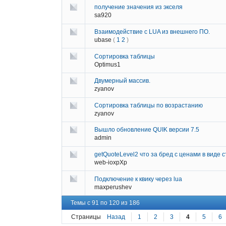
получение значения из экселя
sa920
Взаимодействие с LUA из внешнего ПО.
ubase
(
1
2
)
Сортировка таблицы
Optimus1
Двумерный массив.
zyanov
Сортировка таблицы по возрастанию
zyanov
Вышло обновление QUIK версии 7.5
admin
getQuoteLevel2 что за бред с ценами в виде 
web-ioxpXp
Подключение к квику через lua
maxperushev
Темы с 91 по 120 из 186
Страницы
Назад
1
2
3
4
5
6