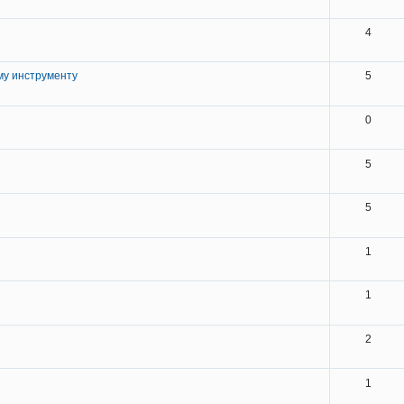
4
му инструменту
5
0
5
5
1
1
2
1