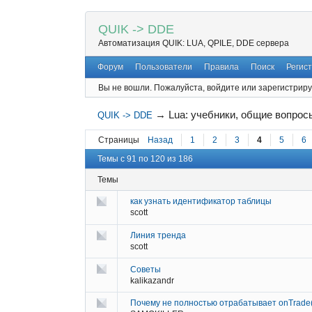
QUIK -> DDE
Автоматизация QUIK: LUA, QPILE, DDE сервера
Форум
Пользователи
Правила
Поиск
Регис
Вы не вошли.
Пожалуйста, войдите или зарегистриру
→
Lua: учебники, общие вопрос
QUIK -> DDE
Страницы
Назад
1
2
3
4
5
6
Темы с 91 по 120 из 186
Темы
как узнать идентификатор таблицы
scott
Линия тренда
scott
Советы
kalikazandr
Почему не полностью отрабатывает onTrade