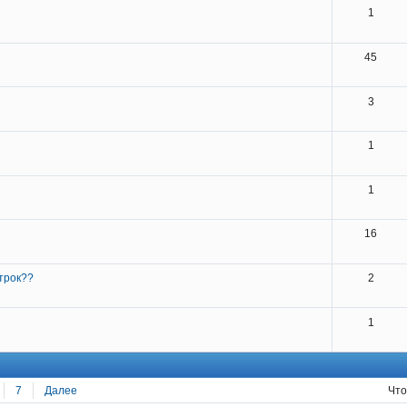
1
45
3
1
1
16
строк??
2
1
7
Далее
Что