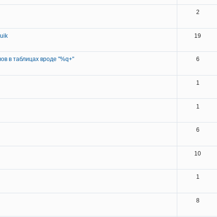
2
uik
19
ов в таблицах вроде "%q+"
6
1
1
6
10
1
8