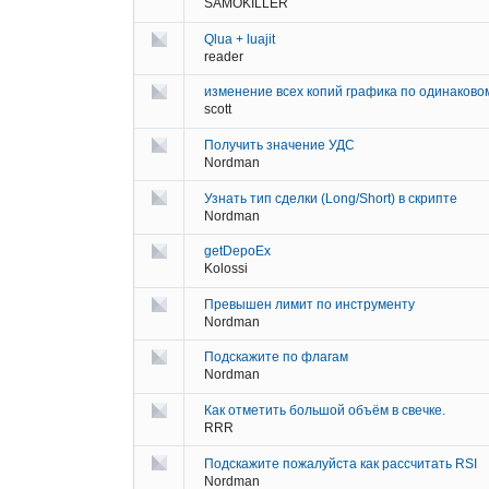
SAMOKILLER
Qlua + luajit
reader
изменение всех копий графика по одинаково
scott
Получить значение УДС
Nordman
Узнать тип сделки (Long/Short) в скрипте
Nordman
getDepoEx
Kolossi
Превышен лимит по инструменту
Nordman
Подскажите по флагам
Nordman
Как отметить большой объём в свечке.
RRR
Подскажите пожалуйста как рассчитать RSI
Nordman