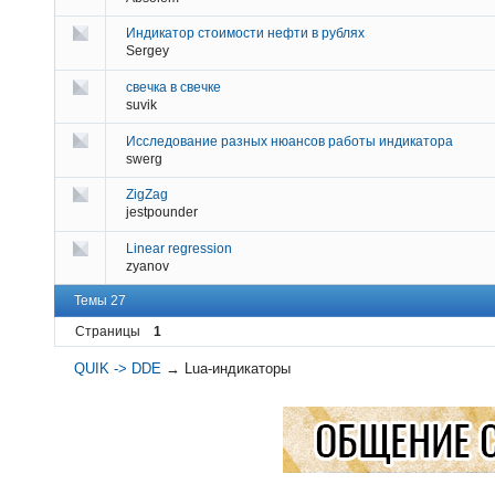
Индикатор стоимости нефти в рублях
Sergey
свечка в свечке
suvik
Исследование разных нюансов работы индикатора
swerg
ZigZag
jestpounder
Linear regression
zyanov
Темы 27
Страницы
1
QUIK -> DDE
→
Lua-индикаторы