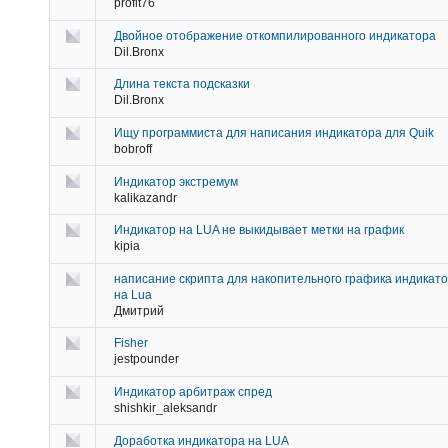
profit76
Двойное отображение откомпилированного индикатора
Dil.Bronx
Длина текста подсказки
Dil.Bronx
Ищу программиста для написания индикатора для Quik
bobroff
Индикатор экстремум
kalikazandr
Индикатор на LUA не выкидывает метки на график
kipia
написание скрипта для накопительного графика индикато
на Lua
Дмитрий
Fisher
jestpounder
Индикатор арбитраж спред
shishkir_aleksandr
Доработка индикатора на LUA