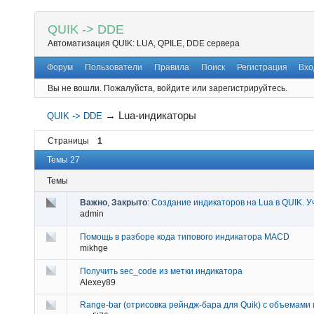
QUIK -> DDE
Автоматизация QUIK: LUA, QPILE, DDE сервера
Форум
Пользователи
Правила
Поиск
Регистрация
Вхо
Вы не вошли.
Пожалуйста, войдите или зарегистрируйтесь.
→
Lua-индикаторы
QUIK -> DDE
Страницы
1
Темы 27
Темы
Важно
,
Закрыто
:
Создание индикаторов на Lua в QUIK. У
admin
Помощь в разборе кода типового индикатора MACD
mikhge
Получить sec_code из метки индикатора
Alexey89
Range-bar (отрисовка рейндж-бара для Quik) с объемами 