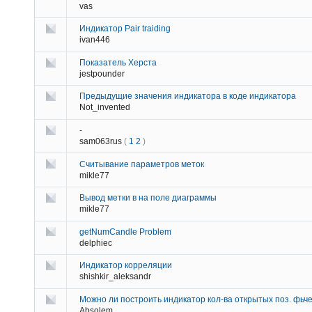
vas
Индикатор Pair traiding
ivan446
Показатель Херста
jestpounder
Предыдущие значения индикатора в коде индикатора
Not_invented
-
sam063rus
(
1
2
)
Считывание параметров меток
mikle77
Вывод метки в на поле диаграммы
mikle77
getNumCandle Problem
delphiec
Индикатор корреляции
shishkir_aleksandr
Можно ли построить индикатор кол-ва открытых поз. фьч
Absolem