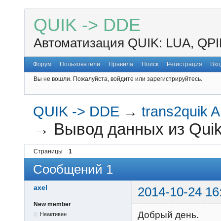
QUIK -> DDE
Автоматизация QUIK: LUA, QPI
Форум
Пользователи
Правила
Поиск
Регистрация
Вхо
Вы не вошли.
Пожалуйста, войдите или зарегистрируйтесь.
QUIK -> DDE
→
trans2quik A
→
Вывод данных из Quik
Страницы
1
Сообщений 1
axel
2014-10-24 16
New member
Добрый день.
Неактивен