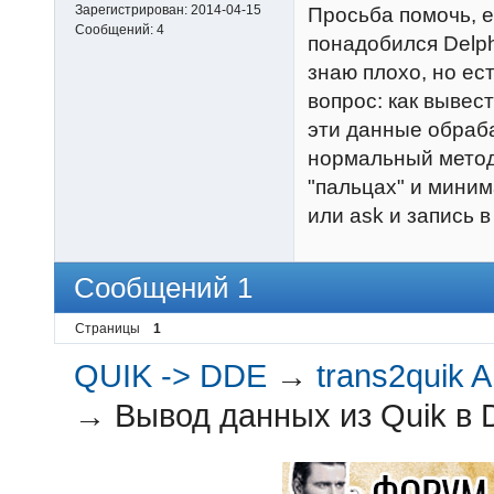
Зарегистрирован:
2014-04-15
Просьба помочь, е
Сообщений:
4
понадобился Delph
знаю плохо, но ест
вопрос: как вывест
эти данные обраб
нормальный метод
"пальцах" и миним
или ask и запись 
Сообщений 1
Страницы
1
QUIK -> DDE
→
trans2quik A
→
Вывод данных из Quik в D