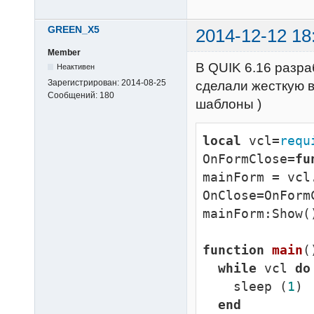
GREEN_X5
2014-12-12 18
Member
В QUIK 6.16 разра
Неактивен
Зарегистрирован:
2014-08-25
сделали жесткую в
Сообщений:
180
шаблоны )
local
 vcl=
requ
OnFormClose=
fu
mainForm = vcl
OnClose=OnFormC
mainForm:Show()
function
main
(
while
 vcl 
do
    sleep (
1
)

end