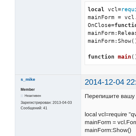
local
 vcl=
requ
mainForm = vcl
OnClose=
functi
mainForm:Relea
mainForm:Show()
function
main
(
s_mike
2014-12-04 22
Member
Перепишите вашу 
Неактивен
Зарегистрирован:
2013-04-03
Сообщений:
41
local vcl=require "q
mainForm = vcl.Fo
mainForm:Show()