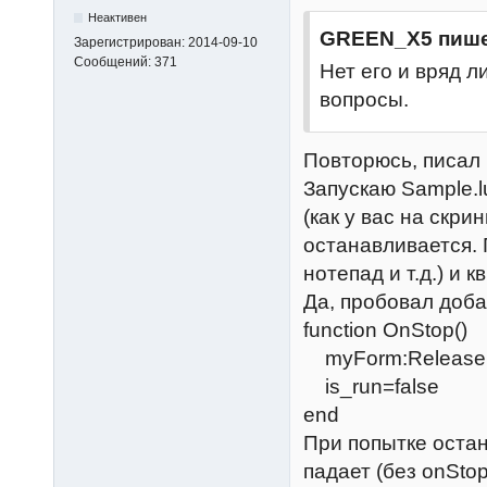
Неактивен
GREEN_X5 пише
Зарегистрирован:
2014-09-10
Сообщений:
371
Нет его и вряд л
вопросы.
Повторюсь, писал 
Запускаю Sample.l
(как у вас на скри
останавливается. 
нотепад и т.д.) и 
Да, пробовал доба
function OnStop()
myForm:Release(
is_run=false
end
При попытке остан
падает (без onStop