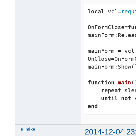
local
 vcl=
requ
OnFormClose=
fu
mainForm:Relea
mainForm = vcl
OnClose=OnFormC
mainForm:Show()
function
main
(
repeat
 sle
until
not
end
s_mike
2014-12-04 23