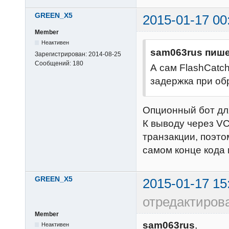
GREEN_X5
2015-01-17 00
Member
Неактивен
sam063rus пише
Зарегистрирован:
2014-08-25
Сообщений:
180
А сам FlashCatc
задержка при об
Опционный бот дл
К выводу через VC
транзакции, поэтом
самом конце кода 
GREEN_X5
2015-01-17 15
отредактиро
Member
sam063rus
,
Неактивен