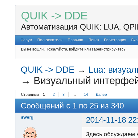
QUIK -> DDE
Автоматизация QUIK: LUA, QPI
Форум
Пользователи
Правила
Поиск
Регистрация
Вхо
Вы не вошли.
Пожалуйста, войдите или зарегистрируйтесь.
QUIK -> DDE
→
Lua: визуа
→
Визуальный интерфей
Страницы
1
2
3
…
14
Далее
Сообщений с 1 по 25 из 340
swerg
2014-11-18 22
Здесь обсуждаем 