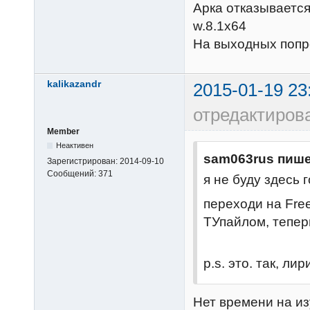
Арка отказывается
w.8.1x64
На выходных попро
kalikazandr
2015-01-19 23
отредактирова
Member
Неактивен
sam063rus пише
Зарегистрирован:
2014-09-10
Сообщений:
371
я не буду здесь го
переходи на Free
ТУпайлом, теперь
p.s. это. так, лири
Нет времени на из