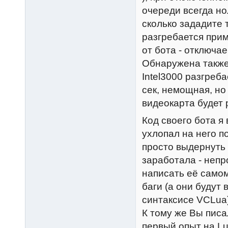
очереди всегда но
сколько зададите 
разгребается прим
от бота - отключае
Обнаружена также
Intel3000 разгреб
сек, немощная, но
видеокарта будет 
Код своего бота я 
ухлопал на него по
просто выдернуть 
заработала - непр
написать её самом
баги (а они будут
синтаксисе VCLua)
К тому же Вы писал
первый опыт на Lua