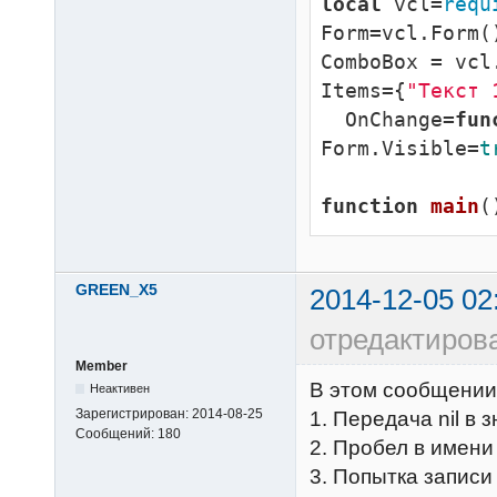
local
 vcl=
requ
Form=vcl.Form()
ComboBox = vcl
Items={
"Текст 
  OnChange=
fun
Form.Visible=
t
function
main
(
GREEN_X5
2014-12-05 02
отредактиро
Member
В этом сообщении 
Неактивен
Зарегистрирован:
2014-08-25
1. Передача nil в 
Сообщений:
180
2. Пробел в имен
3. Попытка записи 