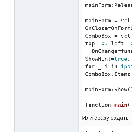
mainForm:Relea
mainForm = vcl
OnClose=OnFormC
ComboBox = vcl
top=
10
, left=
1
  OnChange=
fun
ShowHint=
true
,
for
 _,i 
in
ipa
ComboBox.Items
mainForm:Show()
function
main
(
Или сразу задать