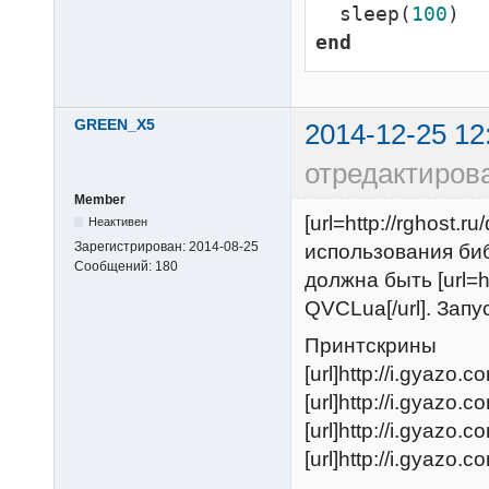
  sleep(
100
end
GREEN_X5
2014-12-25 12
отредактиро
Member
[url=http://rghos
Неактивен
Зарегистрирован:
2014-08-25
использования биб
Сообщений:
180
должна быть [url=h
QVCLua[/url]. Запу
Принтскрины
[url]http://i.gyaz
[url]http://i.gyazo
[url]http://i.gyazo
[url]http://i.gyaz