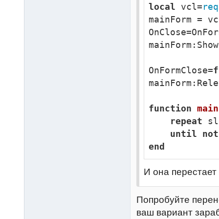
local
 vcl=
req
mainForm = vc
OnClose=OnFor
mainForm:Show
OnFormClose=
f
mainForm:Rele
function
main
repeat
 sl
until
not
end
И она перестает
Попробуйте перен
ваш вариант зараб