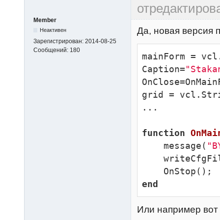
отредактиро
Member
Да, новая версия 
Неактивен
Зарегистрирован:
2014-08-25
Сообщений:
180
mainForm = vcl
Caption=
"Staka
OnClose=OnMainF
grid = vcl.Str
...

function
OnMai
    message(
"B
    writeCfgF
end
Или например вот 