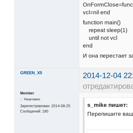
OnFormClose=funct
vcl=nil end
function main()
repeat sleep(1)
until not vcl
end
И она перестает з
GREEN_X5
2014-12-04 22
отредактиро
Member
Неактивен
s_mike пишет:
Зарегистрирован:
2014-08-25
Сообщений:
180
Перепишите вашу