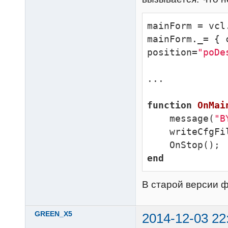
mainForm = vcl
mainForm._= { 
position=
"poDe
...

function
OnMai
    message(
"B
    writeCfgF
end
В старой версии 
GREEN_X5
2014-12-03 22