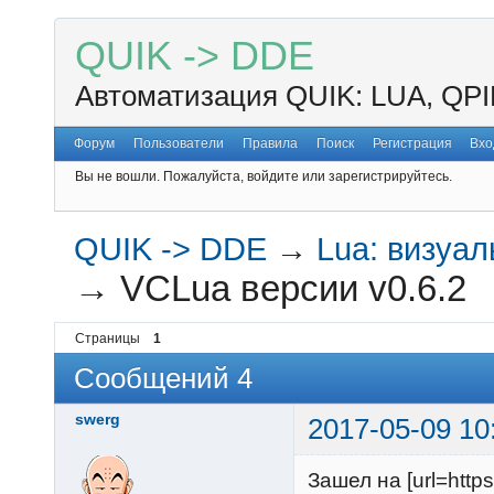
QUIK -> DDE
Автоматизация QUIK: LUA, QPI
Форум
Пользователи
Правила
Поиск
Регистрация
Вхо
Вы не вошли.
Пожалуйста, войдите или зарегистрируйтесь.
QUIK -> DDE
→
Lua: визуа
→
VCLua версии v0.6.2
Страницы
1
Сообщений 4
swerg
2017-05-09 10
Зашел на [url=https