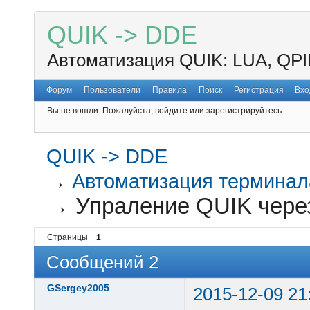
QUIK -> DDE
Автоматизация QUIK: LUA, QPI
Форум
Пользователи
Правила
Поиск
Регистрация
Вхо
Вы не вошли.
Пожалуйста, войдите или зарегистрируйтесь.
QUIK -> DDE
→
Автоматизация терминал
→
Упраление QUIK чере
Страницы
1
Сообщений 2
GSergey2005
2015-12-09 21