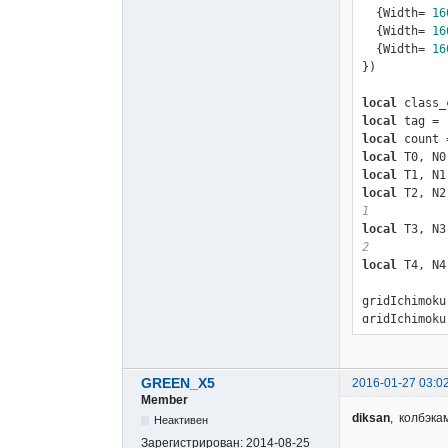
  {Width= 
16
  {Width= 
16
  {Width= 
16
})

local
local
 tag = 
local
local
 T0, N0
local
 T1, N1
local
 T2, N2
1
local
 T3, N3
2
local
 T4, N4
gridIchimoku
gridIchimoku
gridIchimoku
gridIchimoku
gridIchimoku
GREEN_X5
2016-01-27 03:0
gridIchimoku
Member
gridIchimoku
diksan
, колбэка
Неактивен
gridIchimoku
Зарегистрирован:
2014-08-25
gridIchimoku