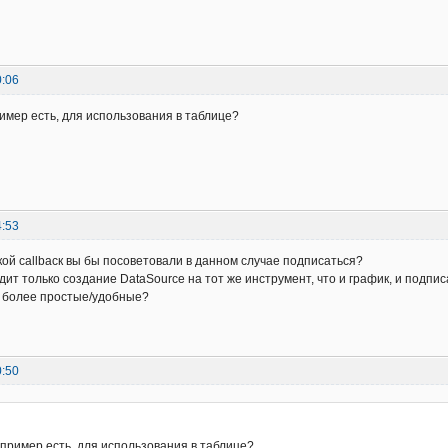
:SetCell(
2
, 
3
, T2[
2
].
close
)

:SetCell(
3
, 
3
, T2[
1
].
close
)

:SetCell(
4
, 
3
, T2[
0
].
close
)

:SetCell(
1
, 
4
, L3)

0:06
:SetCell(
2
, 
4
, T3[
2
].
close
)

:SetCell(
3
, 
4
, T3[
1
].
close
)

мер есть, для использования в таблице?
:SetCell(
4
, 
4
, T3[
0
].
close
)

:SetCell(
1
, 
5
, L4)

:SetCell(
2
, 
5
, T4[
2
].
close
)

:SetCell(
3
, 
5
, T4[
1
].
close
)

:SetCell(
4
, 
5
, T4[
0
].
close
)
4:53
акой callbaск вы бы посоветовали в данном случае подписаться?
дит только создание DataSource на тот же инструмент, что и график, и подпи
и более простые/удобные?
0:50
:
пример есть, для использования в таблице?