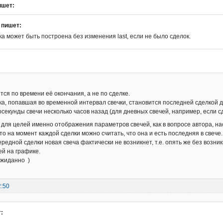
ишет:
пишет:
ка может быть построена без изменения last, если не было сделок.
тся по времени её окончания, а не по сделке.
а, попавшая во временной интервал свечки, становится последней сделкой дл
секунды свечи несколько часов назад (для дневных свечей, например, если сд
о для целей именно отображения параметров свечей, как в вопросе автора, н
то на момент каждой сделки можно считать, что она и есть последняя в свече.
ередной сделки новая свеча фактически не возникнет, т.е. опять же без воз
й на графике.
ожиданно )
2:50
: