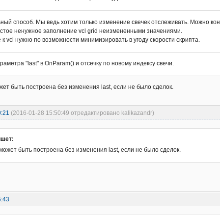
ный способ. Мы ведь хотим только изменение свечек отслеживать. Можно коне
стое ненужное заполнение vcl grid неизмененными значениями.
к vcl нужно по возможности минимизировать в угоду скорости скрипта.
аметра "last" в OnParam() и отсечку по новому индексу свечи.
жет быть построена без изменения last, если не было сделок.
0:21
(2016-01-28 15:50:49 отредактировано kalikazandr)
шет:
может быть построена без изменения last, если не было сделок.
5:43