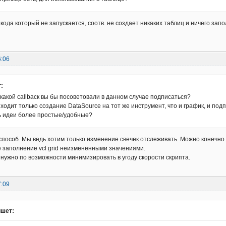
кода который не запускается, соотв. не создает никаких таблиц и ничего зап
6:06
:
а какой callbaск вы бы посоветовали в данном случае подписаться?
ходит только создание DataSource на тот же инструмент, что и график, и под
ь идеи более простые/удобные?
пособ. Мы ведь хотим только изменение свечек отслеживать. Можно конечно 
 заполнение vcl grid неизмененными значениями.
 нужно по возможности минимизировать в угоду скорости скрипта.
7:09
шет: