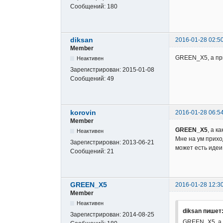
Сообщений:
180
gridIchimoku
gridIchimoku
gridIchimoku
gridIchimoku
diksan
2016-01-28 02:5
gridIchimoku
Member
gridIchimoku
GREEN_X5, а при
Неактивен
gridIchimoku
Зарегистрирован:
2015-01-08
gridIchimoku
Сообщений:
49
gridIchimoku
gridIchimoku
gridIchimoku
korovin
2016-01-28 06:5
Member
GREEN_X5
, а к
Неактивен
Мне на ум прихо
Зарегистрирован:
2013-06-21
может есть иде
Сообщений:
21
GREEN_X5
2016-01-28 12:3
Member
Неактивен
diksan пишет
Зарегистрирован:
2014-08-25
GREEN_X5, а 