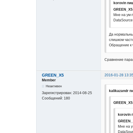
korovin пи
GREEN_X5
Мне на ум 
DataSource
Да нормальный
слишком част
Обращение к v
Сравнение параме
GREEN_X5
2016-01-28 13:3
Member
Неактивен
kalikazandr п
Зарегистрирован:
2014-08-25
Сообщений:
180
GREEN_X5 
korovin 
GREEN_
Мне на у
DataSour