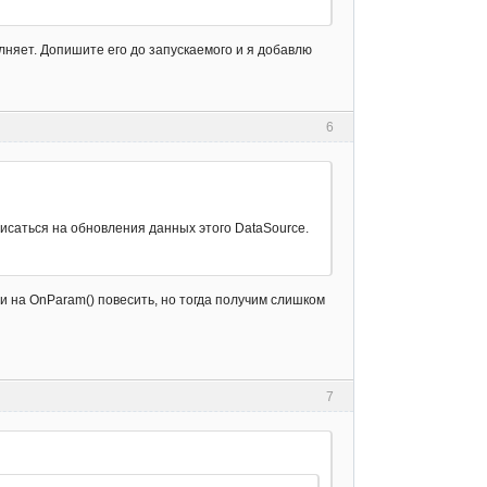
олняет. Допишите его до запускаемого и я добавлю
6
писаться на обновления данных этого DataSource.
и на OnParam() повесить, но тогда получим слишком
7