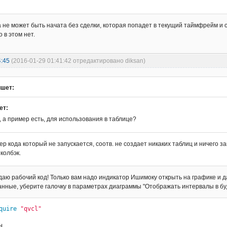
а не может быть начата без сделки, которая попадет в текущий таймфрейм и 
 в этом нет.
4:45
(2016-01-29 01:41:42 отредактировано diksan)
шет:
ет:
а пример есть, для использования в таблице?
р кода который не запускается, соотв. не создает никаких таблиц и ничего з
колбэк.
аю рабочий код! Только вам надо индикатор Ишимоку открыть на графике и 
нные, уберите галочку в параметрах диаграммы "Отображать интервалы в бу
quire
"qvcl"