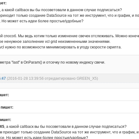
шет:
, а какой callbaск вы бы посоветовали в данном случае подписаться?
приходит только создание DataSource на тот же инструмент, что и график, и 
. Но может есть идеи более простые/удобные?
 способ. Мы ведь хотим только изменение свечек отслеживать. Можно конечн
ое ненужное заполнение vcl grid неизмененными значениями.
cl нужно по возможности минимизировать в угоду скорости скрипта.
тра "last" в OnParam() и отсечку по новому индексу свечи.
5:47
(2016-01-28 13:39:56 отредактировано GREEN_X5)
ишет:
пишет:
пишет:
X5
, а какой callbaск вы бы посоветовали в данном случае подписаться?
м приходит только создание DataSource на тот же инструмент, что и график, 
ce. Но может есть идеи более простые/удобные?