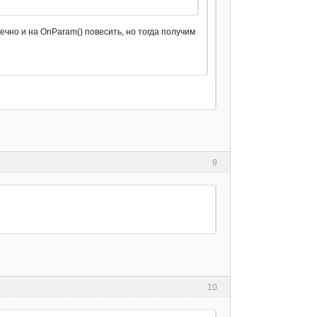
чно и на OnParam() повесить, но тогда получим
9
10