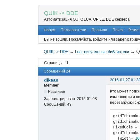
QUIK -> DDE
Автоматизация QUIK: LUA, QPILE, DDE сервера
Форум
Пользователи
Правила
Поиск
Регис
Вы не вошли.
Пожалуйста, войдите или зарегистриру
→
Q
QUIK -> DDE
→
Lua: визуальные библиотеки
Страницы
1
Сообщений 24
diksan
2016-01-27 01:3
Member
Кто может подск
Неактивен
изменяются и ос
Зарегистрирован:
2015-01-08
перезагрузки ск
Сообщений:
49
gridIchimoku
gridIchimoku
FixedCols = 
gridIchimoku
  {Width= 
16