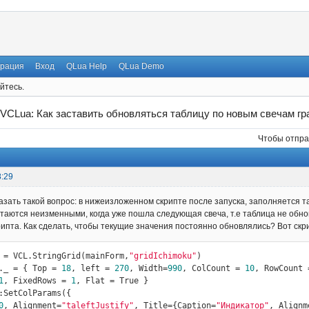
трация
Вход
QLua Help
QLua Demo
йтесь.
VCLua: Как заставить обновляться таблицу по новым свечам г
Чтобы отпра
8:29
азать такой вопрос: в нижеизложенном скрипте после запуска, заполняется т
таются неизменными, когда уже пошла следующая свеча, т.е таблица не обно
рипта. Как сделать, чтобы текущие значения постоянно обновлялись? Вот скр
 = VCL.StringGrid(mainForm,
"gridIchimoku"
)

._ = { Top = 
18
, left = 
270
, Width=
990
, ColCount = 
10
, RowCount 
1
, FixedRows = 
1
, Flat = True }

:SetColParams({

0
, Alignment=
"taleftJustify"
, Title={Caption=
"Индикатор"
, Alignm