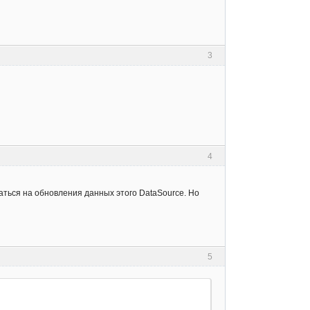
3
4
саться на обновления данных этого DataSource. Но
5