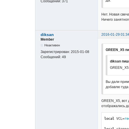
Да.
Сообщений:
371
Нет. Новая свеч
Ничего занятного
diksan
2016-01-29 01:3
Member
Неактивен
GREEN_X5 пи
Зарегистрирован:
2015-01-08
Сообщений:
49
diksan пиш
GREEN_X5, 
Вы дали приме
добавлю туда 
GREEN_X5, вот д
отображались да
local
 VCL=
re
local