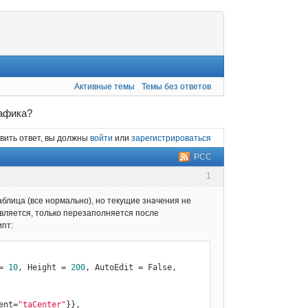
Активные темы
Темы без ответов
рафика?
вить ответ, вы должны
войти
или
зарегистрироваться
РСС
1
аблица (все нормально), но текущие значения не
вляется, только перезаполняется после
ипт:
= 
10
, Height = 
200
, AutoEdit = False, 
ent=
"taCenter"
}},
