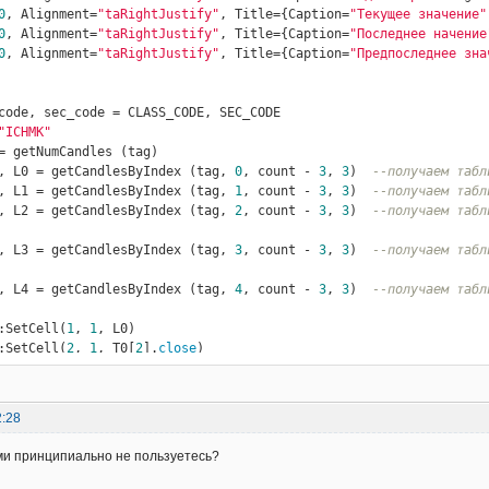
0
, Alignment=
"taRightJustify"
, Title={Caption=
"Текущее значение"
0
, Alignment=
"taRightJustify"
, Title={Caption=
"Последнее начение
0
, Alignment=
"taRightJustify"
, Title={Caption=
"Предпоследнее зна
"ICHMK"
, L0 = getCandlesByIndex (tag, 
0
, count - 
3
, 
3
)  
--получаем табл
, L1 = getCandlesByIndex (tag, 
1
, count - 
3
, 
3
)  
--получаем табл
, L2 = getCandlesByIndex (tag, 
2
, count - 
3
, 
3
)  
--получаем табл
, L3 = getCandlesByIndex (tag, 
3
, count - 
3
, 
3
)  
--получаем табл
, L4 = getCandlesByIndex (tag, 
4
, count - 
3
, 
3
)  
--получаем табл
:SetCell(
1
, 
1
, L0)

:SetCell(
2
, 
1
, T0[
2
].
close
)

:SetCell(
3
, 
1
, T0[
1
].
close
)

:SetCell(
4
, 
1
, T0[
0
].
close
)

:SetCell(
1
, 
2
, L1)

2:28
:SetCell(
2
, 
2
, T1[
2
].
close
)

:SetCell(
3
, 
2
, T1[
1
].
close
)

ми принципиально не пользуетесь?
:SetCell(
4
, 
2
, T1[
0
].
close
)

:SetCell(
1
, 
3
, L2)
