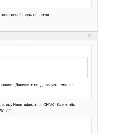
станет ценой открытия свечи.
12
аполняет. Допишите его до запускаемого и я
дать ему Идентификатор: ICHMK Да и чтобы
дущее".