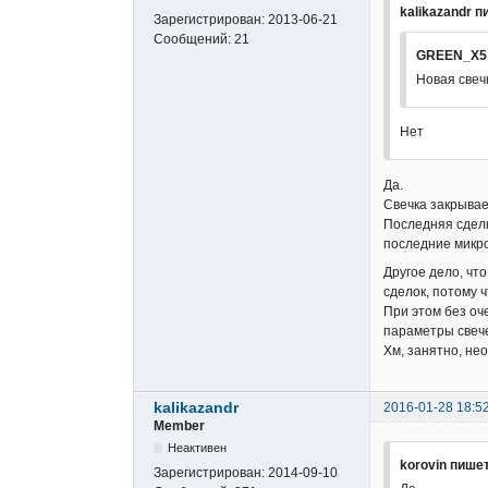
kalikazandr п
Зарегистрирован:
2013-06-21
Сообщений:
21
GREEN_X5 
Новая свеч
Нет
Да.
Свечка закрывае
Последняя сделк
последние микро
Другое дело, чт
сделок, потому ч
При этом без оч
параметры свече
Хм, занятно, не
kalikazandr
2016-01-28 18:5
Member
Неактивен
korovin пишет
Зарегистрирован:
2014-09-10