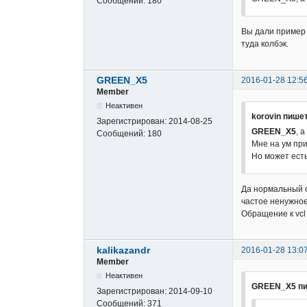
Сообщений:
180
Вы дали пример 
туда колбэк.
GREEN_X5
2016-01-28 12:5
Member
Неактивен
korovin пишет
Зарегистрирован:
2014-08-25
GREEN_X5
, 
Сообщений:
180
Мне на ум при
Но может ест
Да нормальный с
частое ненужное
Обращение к vcl
kalikazandr
2016-01-28 13:0
Member
Неактивен
GREEN_X5 пи
Зарегистрирован:
2014-09-10
Сообщений:
371