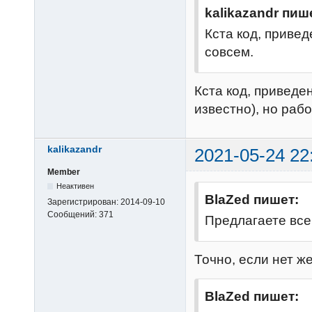
end
kalikazandr пиш
    SetWindo
Кста код, привед
акции от %s до
совсем.
utils.formatDa
reportDateAsSt
Кста код, приведе
до не вводится
известно), но рабо
for
 rank,
local
 ro
kalikazandr
2021-05-24 22
--Заполним сто
      SetCe
Member
Неактивен
      SetCe
BlaZed пишет:
Зарегистрирован:
2014-09-10
security.
close
Сообщений:
371
Предлагаете все
      SetCe
string
.
format
(
Точно, если нет ж
"
, security.st
_invalid optio
BlaZed пишет:
      SetCe