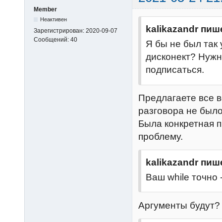
for
 i, ent
Member
Неактивен
      entry.prevRank = i

kalikazandr пиш
Зарегистрирован:
2020-09-07
end
Сообщений:
40
Я бы не был так 
table
.sso
дисконект? Нужн
a.difference >
подписаться.
return
s
end
Предлагаете все в
function
pub
разговора не было
      Clear(tId)

Была конкретная 
local
 no
проблему.
utils.formatDat
local
 re
kalikazandr пиш
if
 daysBac
      reportDateAsString = nowDateTimeAsString

Ваш while точно -
else
      reportDateAsString = 
Аргументы будут?
utils.formatDa