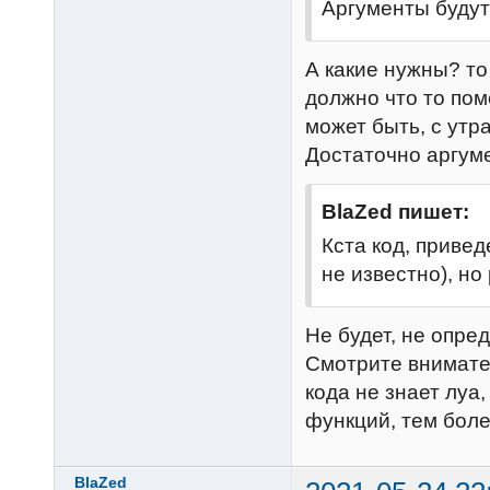
tostring
(secur
Аргументы буду
security.closeP
      SetCe
А какие нужны? то
security.diffe
должно что то пом
      SetCe
может быть, с утра
      SetCe
Достаточно аргум
tostring
(secur
      SetCe
BlaZed пишет:
security.avgDa
Кста код, привед
local
 co
не известно), но
if
 rank 
--Окраска в со
Не будет, не опред
if
 sec
Смотрите внимател
          color = settings.color.out

кода не знает лу
end
функций, тем боле
else
if
 sec
BlaZed