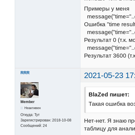
Примеры у меня
message("time="..o
Ошибка "time result 
message("time="..o
Результат 0 (т.к. 
message("time="..o
Результат 3600 (т.
RRR
2021-05-23 17
BlaZed пишет:
Member
Такая ошибка воз
Неактивен
Откуда:
Тут
Нет-нет. Я знаю п
Зарегистрирован:
2018-10-08
Сообщений:
24
таблицу для анали