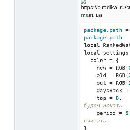
main.lua
package
.
path
 =
package
.
path
local
 RankedWa
local
 settings 
  color = {

    new = RGB(
    old = RGB(
    out = RGB(
    daysBack =
    top = 
8
,  
будем искать
    period = 
5
считать