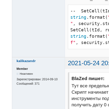
period

if
not
s
--  SetCell(tI
self
.i
string
.format(
datasource:T(p
"
, security.st
end
SetCell(tId, r
local
 
string
.format(
datasource:C(p
f"
, security.s
local
 cl
datasource:C(p
local
 
kalikazandr
2021-05-24 20
local
 av
Member
for
 i = 
Неактивен
twoPeriods + 
1
BlaZed пишет:
Зарегистрирован:
2014-09-10
Сообщений:
371
Тут все предельн
math
.
abs
(utils
Скрипт начинает
datasource:C(i)
инструменты под
end
получить дату 0 
local
 av