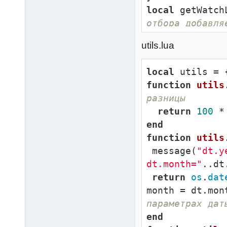
local
 getWatch
отбора добавля
return
 {

utils.lua
    QJSIM = {                    

"RASP"
,
"
local
"LKOH"
,
"MVID"
,
function
utils
"
,
"SNGSP"
,
"ROS
разницы
IBN"
,
"TRNFP"
,
"
return
100
"
,
"TATN"
,
"MSNG
end
    }
---------
function
utils
для реала
 message(
"dt.y
dt.month="
..dt
end
return
os
.
dat
function
main
month = dt.mon
local
 tId = 
параметрах дат
  AddColumn(tI
end
QTABLE_STRING_