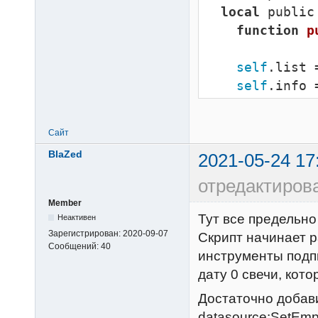
    CreateWindow(tId)

local
 public 
secCode, dbNam
local
 
function
p
else
RankedWatchLis
error
(
stri
self
.list =
на получение п
end
self
.info =
sec_code=%s, d
------------
dbName))

открытые источ
      message(
Сайт
for
 classC
получение пара
BlaZed
2021-05-24 17
do
sec_code=%s, d
for
 _, s
отредактиров
end
local
 
if
not
 Cance
Member
secCode, INTERV
Тут все предельно
Неактивен
dbName) 
then
        datasource:SetEmptyCallback()

Зарегистрирован:
2020-09-07
Скрипт начинает р
error
(
stri
Сообщений:
40
table
.
инструменты подпи
на отмену полу
          classCode = classCode,

дату 0 свечи, кото
CancelParamReq
          secCode = secCode,

db_name=%s)"
, 
Достаточно добавит
          datasource = datasource,

      message(
datasource:SetEmp