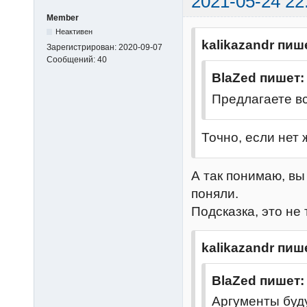
2021-05-24 22
          color = settings.color.new

else
Member
Неактивен
          color = settings.color.old

kalikazandr пиш
Зарегистрирован:
2020-09-07
end
Сообщений:
40
end
BlaZed пишет:
if
 color 
the
Предлагаете вс
color, QTABLE_
QTABLE_DEFAULT
Точно, если нет 
end
end
А так понимаю, вы
setmetatab
поняли.
self
.
__ind
Подсказка, это не
    public:refresh()

return
kalikazandr пиш
end
return
 Ran
BlaZed пишет:
Аргументы буд