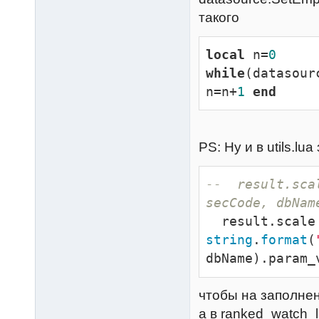
          params = utils.getSecurityParams(classCode, 
получения парам
такого
secCode)

CancelParamReq
        })

db_name=%s)"
, 
local
 n=
0
end
end
while
(datasour
end
return
n=n+
1
end
    sleep(
1000
end
--------------
return
 uti
--------------
PS: Ну и в utils.lu
for
 _, sec
local
 
--  result.sca
local
 
secCode, dbNam
daysBack

if
not
s
string
.
format
(
self
.i
dbName).param_
datasource:T(l
end
чтобы на заполнен
local
 
а в ranked_watch_l