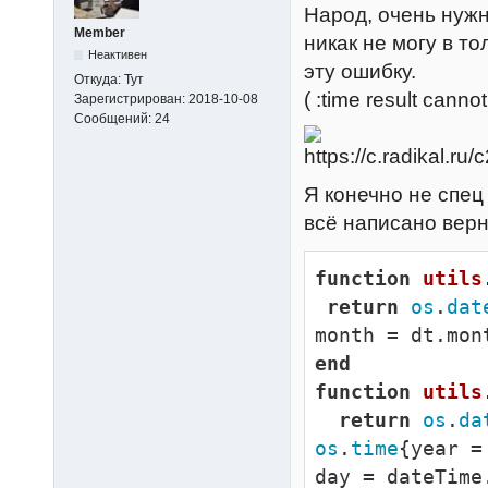
Народ, очень нужн
Member
никак не могу в то
Неактивен
эту ошибку.
Откуда:
Тут
( :time result cannot
Зарегистрирован:
2018-10-08
Сообщений:
24
Я конечно не спец
всё написано верн
function
utils
return
os
.
dat
end
function
utils
return
os
.
da
os
.
time
{year =
day = dateTime