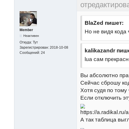
отредактиров
BlaZed пишет:
Member
Но не видя кода 
Неактивен
Откуда:
Тут
Зарегистрирован:
2018-10-08
kalikazandr пиш
Сообщений:
24
lua сам прекрас
Вы абсолютно пра
Сейчас сброшу код
Хотя судя по тому 
Если отключить эт
А так таблица выгл