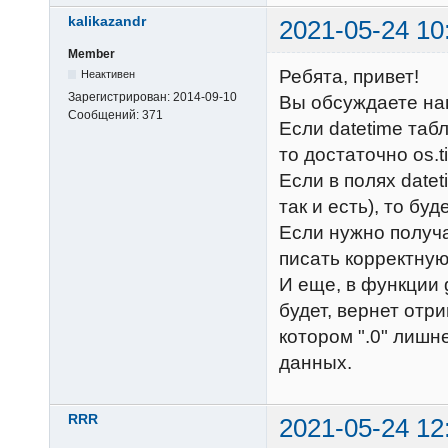
kalikazandr
2021-05-24 10
Member
Ребята, привет!
Неактивен
Зарегистрирован:
2014-09-10
Вы обсуждаете на
Сообщений:
371
Если datetime табл
то достаточно os.t
Если в полях datet
так и есть), то буд
Если нужно получа
писать корректну
И еще, в функции g
будет, вернет отр
котором ".0" лишн
данных.
RRR
2021-05-24 12