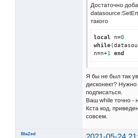
Достаточно добав
local
datasource:SetEm
        datasource:Close()

такого
      secu
      security
local
 n=
0
      security.closePeriodAgo = closePeriodAgo

while
(datasou
      security.difference = 
n=n+
1
end
utils.getPerce
      security.differencePeriodAgo = 
utils.getPerce
Я бы не был так у
closePeriodAgo)
дисконект? Нужно 
      security.avgDailyVol = avgDailyVol

подписаться.
      security.stopLoss = 
Ваш while точно - 
utils.calculat
Кста код, приведе
avgDailyVol = a
совсем.
end
table
.sso
BlaZed
2021-05-24 21
a.differencePe