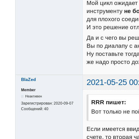
Мой цикл ожидает 
инструменту
не б
для плохого соеди
И это решение отл
Да и с чего вы ре
Вы по диалапу с а
Ну поставьте тогда
же надо просто до
BlaZed
2021-05-25 00
Member
Неактивен
RRR пишет:
Зарегистрирован:
2020-09-07
Сообщений:
40
Вот только не по
Если имеется вви
счете, то вторая ча