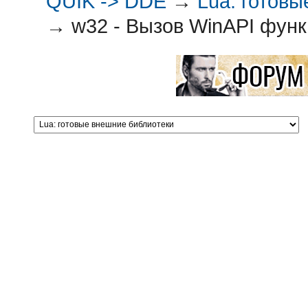
QUIK -> DDE
→
Lua: готов
→
w32 - Вызов WinAPI функ