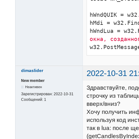
hWndQUIK = w32
hMdi = w32.Fin
hWndLua = w32.
окна, созданно
w32.PostMessag
dimaslider
2022-10-31 21
New member
Здравствуйте, под
Неактивен
Зарегистрирован:
2022-10-31
строчку из таблиц
Сообщений:
1
вверх/вниз?
Хочу получить ин
используя код инс
так в lua: после 
(getCandlesByIndex