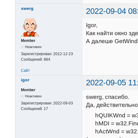
swerg
2022-09-04 08
Igor,
Как найти окно зд
А далеше GetWindo
Member
Неактивен
Зарегистрирован:
2012-12-23
Сообщений:
884
Сайт
igor
2022-09-05 11
Member
swerg, спасибо.
Неактивен
Зарегистрирован:
2022-09-03
Да, действительно
Сообщений:
17
hQUIKWnd = w32.Fi
hMDI = w32.FindW
hActWnd = w32.Fin