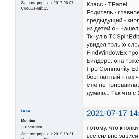
Зарегистрирован:
2017-06-07
Класс - TPanel
Сообщений:
15
Родитель - главное
предыдущий - кноп
из детей он нашел
Ткнул в TCSpinEdit
увидел только сле
FindWindowEx про
Билдере, она тоже
Про Community Edi
бесплатный - так ч
мне не понравилась
думаю... Так что 
toxa
2021-07-17 14
Member
потому, что кнопки
Неактивен
Зарегистрирован:
2019-10-31
все сильно зависи