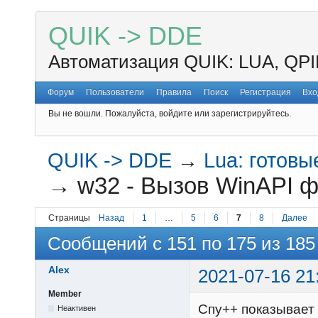
QUIK -> DDE
Автоматизация QUIK: LUA, QPI
Форум
Пользователи
Правила
Поиск
Регистрация
Вхо
Вы не вошли.
Пожалуйста, войдите или зарегистрируйтесь.
QUIK -> DDE
→
Lua: готов
→
w32 - Вызов WinAPI ф
Страницы
Назад
1
…
5
6
7
8
Далее
Сообщений с 151 по 175 из 185
Alex
2021-07-16 21
Member
Спу++ показывает 
Неактивен