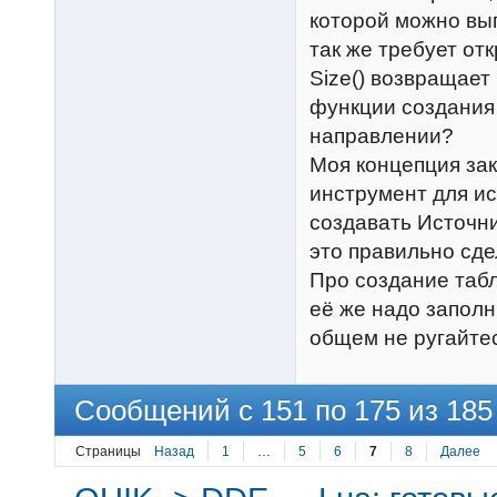
которой можно вып
так же требует от
Size() возвращает 
функции создания 
направлении?
Моя концепция зак
инструмент для и
создавать Источни
это правильно сде
Про создание табли
её же надо заполн
общем не ругайте
Сообщений с 151 по 175 из 185
Страницы
Назад
1
…
5
6
7
8
Далее