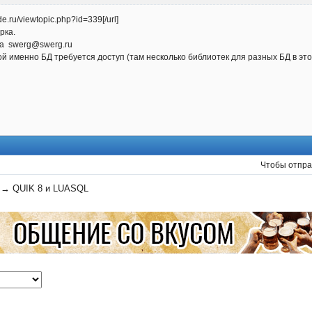
dde.ru/viewtopic.php?id=339[/url]
рка.
а swerg@swerg.ru
кой именно БД требуется доступ (там несколько библиотек для разных БД в эт
Чтобы отпра
→
QUIK 8 и LUASQL