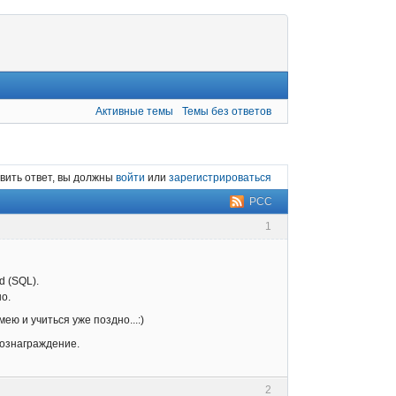
Активные темы
Темы без ответов
вить ответ, вы должны
войти
или
зарегистрироваться
РСС
1
d (SQL).
о.
ею и учиться уже поздно...:)
вознаграждение.
2