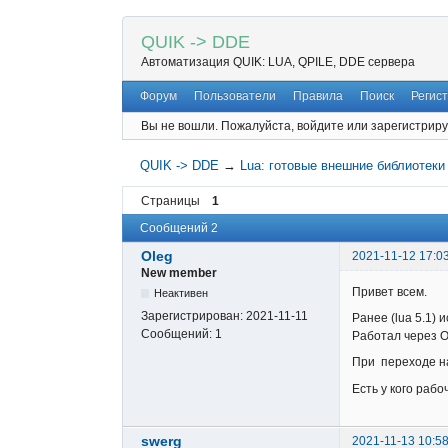
QUIK -> DDE
Автоматизация QUIK: LUA, QPILE, DDE сервера
Форум
Пользователи
Правила
Поиск
Регис
Вы не вошли.
Пожалуйста, войдите или зарегистриру
QUIK -> DDE
→
Lua: готовые внешние библиотеки
Страницы
1
Сообщений 2
Oleg
2021-11-12 17:0
New member
Привет всем.
Неактивен
Зарегистрирован:
2021-11-11
Ранее (lua 5.1) 
Сообщений:
1
Работал через O
При переходе на 
Есть у кого раб
swerg
2021-11-13 10:58