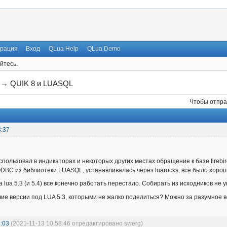
трация
Вход
QLua Help
QLua Demo
йтесь.
→
QUIK 8 и LUASQL
Чтобы отпра
3:37
использовал в индикаторах и некоторых других местах обращение к базе firebir
DBC из библиотеки LUASQL, устанавливалась через luarocks, все было хорош
lua 5.3 (и 5.4) все конечно работать перестало. Собирать из исходников не ум
очие версии под LUA 5.3, которыми не жалко поделиться? Можно за разумное 
:03
(2021-11-13 10:58:46 отредактировано swerg)