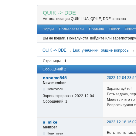
QUIK -> DDE
Автоматизация QUIK: LUA, QPILE, DDE сервера
Форум
Пользователи
Правила
Поиск
Регис
Вы не вошли.
Пожалуйста, войдите или зарегистриру
QUIK -> DDE
→
Lua: учебники, общие вопросы
Страницы
1
Сообщений 2
noname545
2022-12-04 23:5
New member
Здравствуйте!
Неактивен
Есть задача, пе
Зарегистрирован:
2022-12-04
Может ли кто то
Сообщений:
1
Вопрос изучаю с
s_mike
2022-12-18 16:02
Member
Есть что то тако
Неактивен