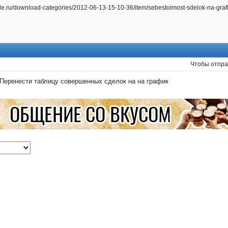
4sale.ru/download-categories/2012-06-13-15-10-36/item/sebestoimost-sdelok-na-grafik
Чтобы отпра
Перенести таблицу совершенных сделок на на график