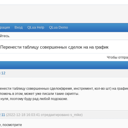
трация
Вход
QLua Help
QLua Demo
йтесь.
→
Перенести таблицу совершенных сделок на на график
Чтобы отпра
4:12
ренести таблицу совершенных сделок(время, инстремент, кол-во шт) на графи
 помочь в этом, может уже писали такие скрипты.
 нуля, поэтому буду рад любой подсказке.
:11
(2022-12-18 16:03:41 отредактировано s_mike)
е, посмотрите