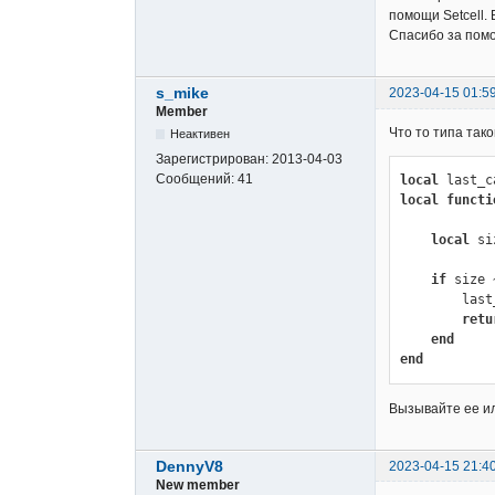
помощи Setcell. 
Спасибо за пом
s_mike
2023-04-15 01:5
Member
Что то типа тако
Неактивен
Зарегистрирован:
2013-04-03
Сообщений:
41
local
local
functi
local
 si
if
 size 
        last_candle_number = size

retu
end
end
Вызывайте ее ил
DennyV8
2023-04-15 21:4
New member