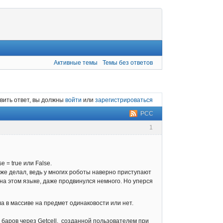
Активные темы
Темы без ответов
вить ответ, вы должны
войти
или
зарегистрироваться
РСС
1
 = true или False.
уже делал, ведь у многих роботы наверно приступают
на этом языке, даже продвинулся немного. Но уперся
ла в массиве на предмет одинаковости или нет.
 баров через Getcell, созданной пользователем при