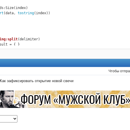
ds:Size(index)

rt
(data, 
tostring
(index))    

ing:split
(delimiter)
sult = { }

om  = 
1
lim_from, delim_to = 
string
.
find
( 
self
, delimiter, from  )

lim_from 
do
e
.
insert
( result, 
string
.
sub
( 
self
, from , delim_from
-1
 ) )

  from  = delim_to + 
1
Чтобы отпра
   delim_from, delim_to = 
string
.
find
( 
self
, delimiter, from  )

Как зафиксировать открытие новой свечи
sert
( result, 
string
.
sub
( 
self
, from  ) )

n
()