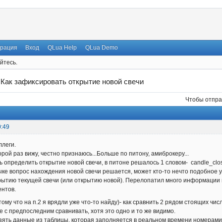
трация
Вход
QLua Help
QLua Demo
йтесь.
→
Как зафиксировать открытие новой свечи
Чтобы отпра
0:49
ллеги.
рой раз вижу, честно признаюсь...Больше по питону, амиброкеру...
 определить открытие новой свечи, в питоне решалось 1 словом- candle_close
зыке вопрос нахождения новой свечи решается, может кто-то нечто подобное 
крытию текущей свечи (или открытию новой). Перелопатил много информации 
ентов.
ому что на п.2 я врядли уже что-то найду)- как сравнить 2 рядом стоящих чис
 с предпоследним сравнивать, хотя это одно и то же видимо.
 взять данные из таблицы, которая заполняется в реальном времени номерами