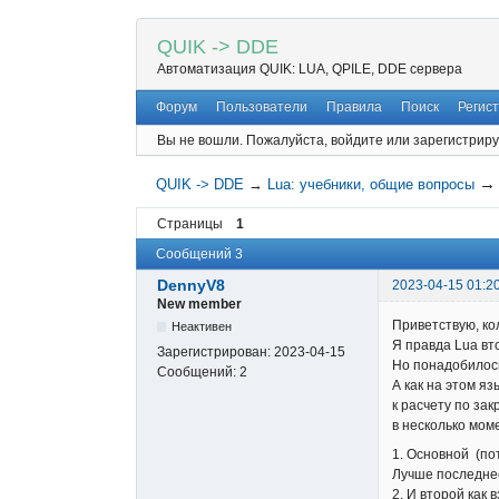
QUIK -> DDE
Автоматизация QUIK: LUA, QPILE, DDE сервера
Форум
Пользователи
Правила
Поиск
Регис
Вы не вошли.
Пожалуйста, войдите или зарегистриру
QUIK -> DDE
→
Lua: учебники, общие вопросы
Страницы
1
Сообщений 3
DennyV8
2023-04-15 01:2
New member
Приветствую, ко
Неактивен
Я правда Lua вто
Зарегистрирован:
2023-04-15
Но понадобилось
Сообщений:
2
А как на этом я
к расчету по за
в несколько мом
1. Основной (пот
Лучше последнее
2. И второй как