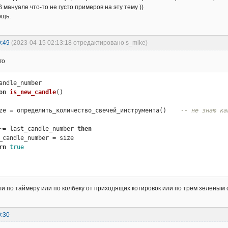
В мануале что-то не густо примеров на эту тему ))
ощь.
9:49
(2023-04-15 02:13:18 отредактировано s_mike)
го
on
is_new_candle
()
ze = определить_количество_свечей_инструмента()    
-- не знаю ка
~= last_candle_number 
then
rn
true
и по таймеру или по колбеку от приходящих котировок или по трем зеленым 
0:30