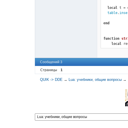
local
 t = 
table
.
inse
end
function
str
local
 re
local
 fr
local
 de
while
 de
Сообщений 3
tabl
      
Страницы
1
     
QUIK -> DDE
→
Lua: учебники, общие вопросы
→
end
table
.
in
return
end
function
mai
    ds=CreateDataSource(class_code,sec_code,interval)
