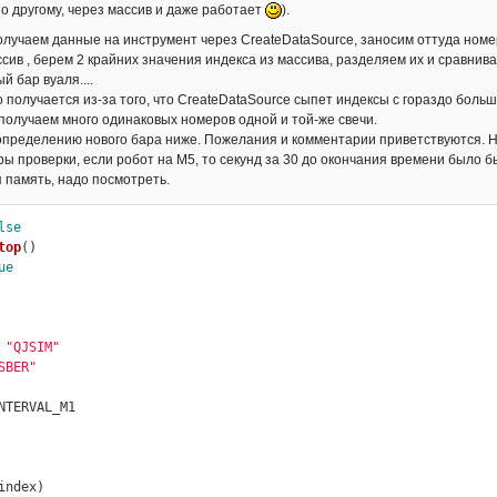
по другому, через массив и даже работает
).
получаем данные на инструмент через CreateDataSource, заносим оттуда номе
сив , берем 2 крайних значения индекса из массива, разделяем их и сравнив
 бар вуаля....
 получается из-за того, что CreateDataSource сыпет индексы с гораздо боль
получаем много одинаковых номеров одной и той-же свечи.
определению нового бара ниже. Пожелания и комментарии приветствуются. Н
ы проверки, если робот на М5, то секунд за 30 до окончания времени было бы
я память, надо посмотреть.
lse
top
()
ue
 
"QJSIM"
SBER"
NTERVAL_M1

index)