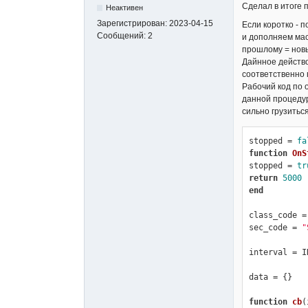
Сделал в итоге 
Неактивен
Зарегистрирован:
2023-04-15
Если коротко - 
Сообщений:
2
и дополняем мас
прошлому = новый
Дайнное действо
соответственно 
Рабочий код по 
данной процедур
сильно грузитьс
stopped = 
fa
function
OnS
stopped = 
tr
return
5000
end
class_code =
sec_code = 
"
interval = I
data = {}

function
cb
(