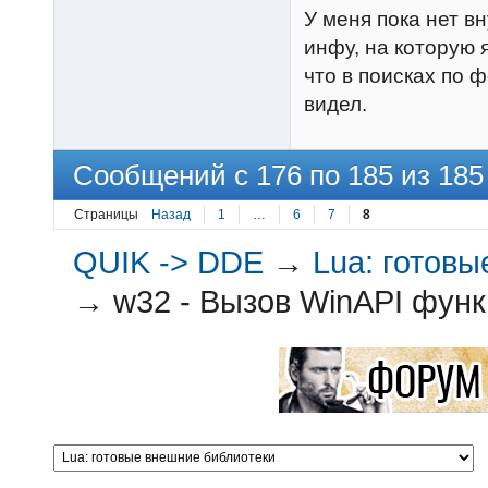
У меня пока нет в
инфу, на которую 
что в поисках по 
видел.
Сообщений с 176 по 185 из 185
Страницы
Назад
1
…
6
7
8
QUIK -> DDE
→
Lua: готов
→
w32 - Вызов WinAPI функ