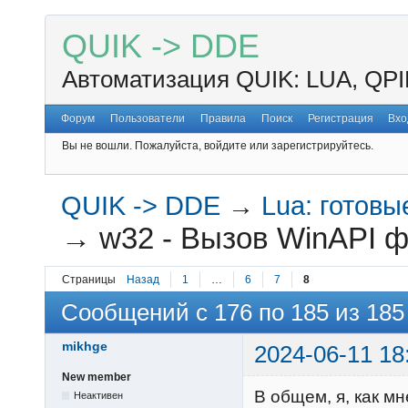
QUIK -> DDE
Автоматизация QUIK: LUA, QPI
Форум
Пользователи
Правила
Поиск
Регистрация
Вхо
Вы не вошли.
Пожалуйста, войдите или зарегистрируйтесь.
QUIK -> DDE
→
Lua: готов
→
w32 - Вызов WinAPI ф
Страницы
Назад
1
…
6
7
8
Сообщений с 176 по 185 из 185
mikhge
2024-06-11 18
New member
В общем, я, как м
Неактивен