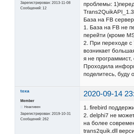
Зарегистрирован:
2013-11-08
проблемы: 1)пере
Сообщений:
12
Trans2QuikAPI_1.3
База на FB сервер
1. База на FB не 
перейти (кроме MS
2. При переходе с
возникает большая
я не программист, 
Проходила информа
поделитесь, буду 
toxa
2020-09-14 23
Member
1. firebird поддержи
Неактивен
Зарегистрирован:
2019-10-31
2. delphi7 не мож
Сообщений:
262
на более совреме
trans2quik.dll вер