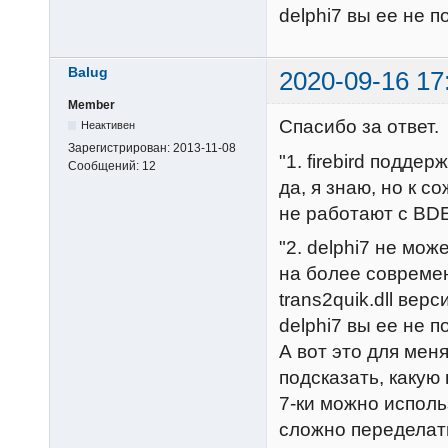
delphi7 вы ее не 
Balug
2020-09-16 17
Member
Спасибо за ответ.
Неактивен
Зарегистрирован:
2013-11-08
"1. firebird поддерж
Сообщений:
12
да, я знаю, но к с
не работают с BD
"2. delphi7 не мо
на более совреме
trans2quik.dll вер
delphi7 вы ее не 
А вот это для ме
подсказать, какую
7-ки можно исполь
сложно переделать