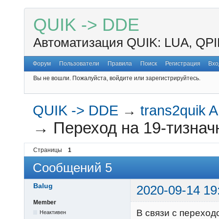
QUIK -> DDE
Автоматизация QUIK: LUA, QPI
Форум
Пользователи
Правила
Поиск
Регистрация
Вхо
Вы не вошли.
Пожалуйста, войдите или зарегистрируйтесь.
QUIK -> DDE
→
trans2quik A
→
Переход на 19-тизнач
Страницы
1
Сообщений 5
Balug
2020-09-14 19
Member
В связи с переход
Неактивен