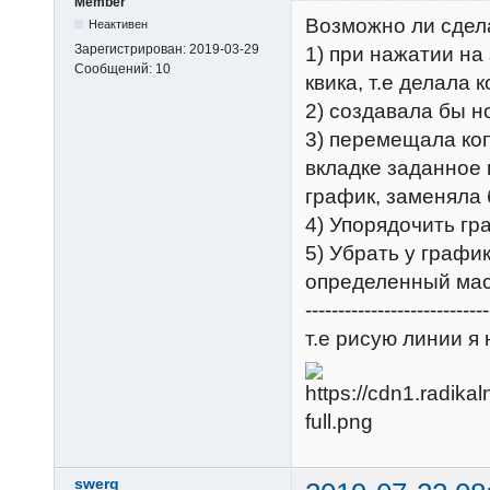
Member
Возможно ли сдела
Неактивен
Зарегистрирован:
2019-03-29
1) при нажатии на
Сообщений:
10
квика, т.е делала 
2) создавала бы н
3) перемещала ко
вкладке заданное 
график, заменяла 
4) Упорядочить гр
5) Убрать у графи
определенный ма
----------------------------
т.е рисую линии я
swerg