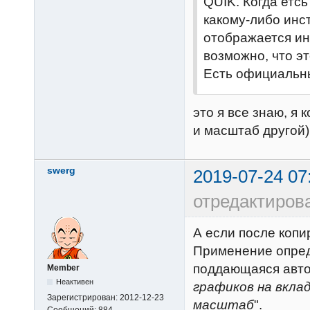
QUIK. Когда етсь
какому-либо инст
отображается ин
возможно, что э
Есть официальны
это я все знаю, я
и масштаб другой)
swerg
2019-07-24 07
отредактиров
А если после копи
Применение опред
поддающаяся автом
Member
Неактивен
графиков на вкла
Зарегистрирован:
2012-12-23
масштаб
".
Сообщений:
884