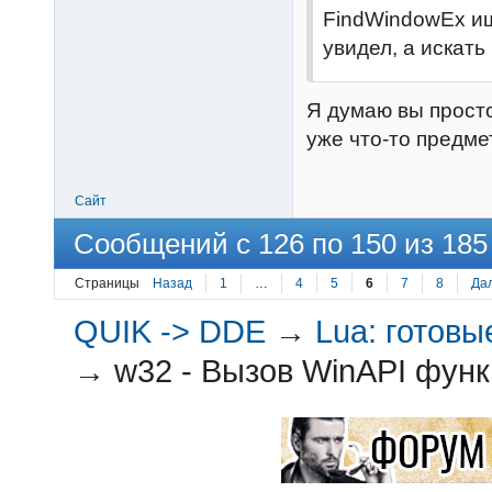
FindWindowEx ищ
увидел, а искать 
Я думаю вы прост
уже что-то предме
Сайт
Сообщений с 126 по 150 из 185
Страницы
Назад
1
…
4
5
6
7
8
Да
QUIK -> DDE
→
Lua: готов
→
w32 - Вызов WinAPI функ