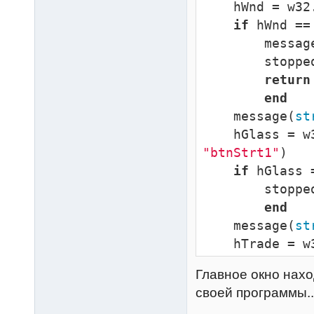
    hWnd = w
if
 hWnd ==
        mess
        sto
return
end
    message(
st
    hGlass 
"btnStrt1"
)

if
 hGlass 
        sto
end
    message(
st
    hTrade 
"btnStrt2"
)

Главное окно нахо
if
 hTrade 
своей программы...
        sto