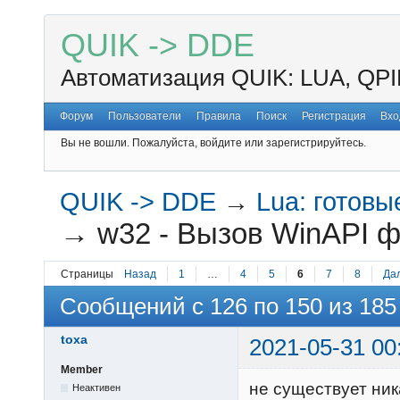
QUIK -> DDE
Автоматизация QUIK: LUA, QPI
Форум
Пользователи
Правила
Поиск
Регистрация
Вхо
Вы не вошли.
Пожалуйста, войдите или зарегистрируйтесь.
QUIK -> DDE
→
Lua: готов
→
w32 - Вызов WinAPI ф
Страницы
Назад
1
…
4
5
6
7
8
Да
Сообщений с 126 по 150 из 185
toxa
2021-05-31 00
Member
не существует ник
Неактивен