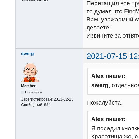
Перетащил все пря
то думал что Find
Вам, уважаемый
s
делаете!
Извините за отнят
swerg
2021-07-15 12
Alex пишет:
swerg
, отдельн
Member
Неактивен
Зарегистрирован:
2012-12-23
Пожалуйста.
Сообщений:
884
Alex пишет:
Я посадил кнопк
Красотища же, е-