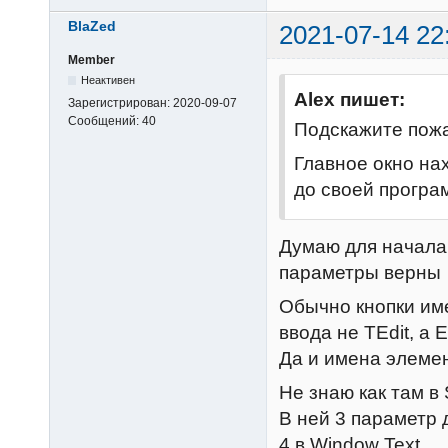
end
BlaZed
    message(
st
2021-07-14 22
    hEdit =
Member
if
 hEdit =
Неактивен
Alex пишет:
Зарегистрирован:
2020-09-07
        mess
Сообщений:
40
Подскажите пожа
        sto
end
Главное окно нах
end
до своей програм
Думаю для начала 
параметры верны
Обычно кнопки име
ввода не TEdit, а E
Да и имена элемен
Не знаю как там в
В ней 3 параметр 
4 в Window Text