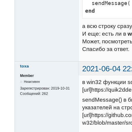
end
а всю строку сраз
И еще: есть ли в
w
Может, посмотреть
Спасибо за ответ.
toxa
2021-06-04 22
Member
в win32 функции so
Неактивен
Зарегистрирован:
2019-10-31
[url]https://quik2dd
Сообщений:
262
sendMessage() в 
указателей на стр
[url]https://github.
w32/blob/master/sr