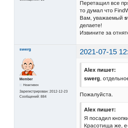
Перетащил все пря
то думал что Find
Вам, уважаемый
s
делаете!
Извините за отнят
swerg
2021-07-15 12
Alex пишет:
swerg
, отдельн
Member
Неактивен
Зарегистрирован:
2012-12-23
Пожалуйста.
Сообщений:
884
Alex пишет:
Я посадил кнопк
Красотища же, е-