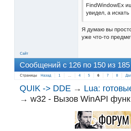
FindWindowEx ищ
увидел, а искать 
Я думаю вы прост
уже что-то предме
Сайт
Сообщений с 126 по 150 из 185
Страницы
Назад
1
…
4
5
6
7
8
Да
QUIK -> DDE
→
Lua: готов
→
w32 - Вызов WinAPI функ