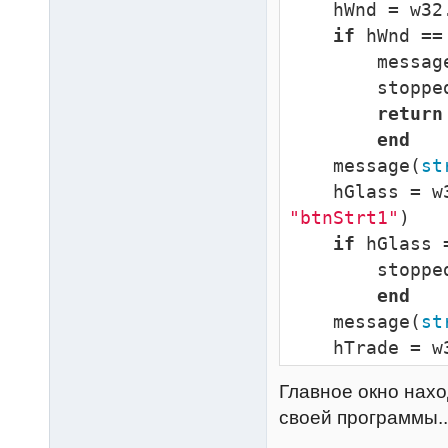
    hWnd = w
if
 hWnd ==
        mess
        sto
return
end
    message(
st
    hGlass 
"btnStrt1"
)

if
 hGlass 
        sto
end
    message(
st
    hTrade 
"btnStrt2"
)

Главное окно нахо
if
 hTrade 
своей программы...
        sto