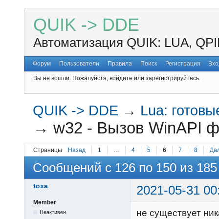
QUIK -> DDE
Автоматизация QUIK: LUA, QPI
Форум
Пользователи
Правила
Поиск
Регистрация
Вхо
Вы не вошли.
Пожалуйста, войдите или зарегистрируйтесь.
QUIK -> DDE
→
Lua: готов
→
w32 - Вызов WinAPI ф
Страницы
Назад
1
…
4
5
6
7
8
Да
Сообщений с 126 по 150 из 185
toxa
2021-05-31 00
Member
не существует ник
Неактивен