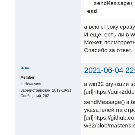
end
а всю строку сраз
И еще: есть ли в
w
Может, посмотреть
Спасибо за ответ.
toxa
2021-06-04 22
Member
в win32 функции so
Неактивен
Зарегистрирован:
2019-10-31
[url]https://quik2dd
Сообщений:
262
sendMessage() в 
указателей на стр
[url]https://github.
w32/blob/master/sr