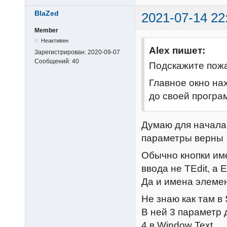
end
BlaZed
    message(
st
2021-07-14 22
    hEdit =
Member
if
 hEdit =
Неактивен
Alex пишет:
Зарегистрирован:
2020-09-07
        mess
Сообщений:
40
Подскажите пожа
        sto
end
Главное окно нах
end
до своей програм
Думаю для начала 
параметры верны
Обычно кнопки име
ввода не TEdit, а E
Да и имена элемен
Не знаю как там в
В ней 3 параметр 
4 в Window Text