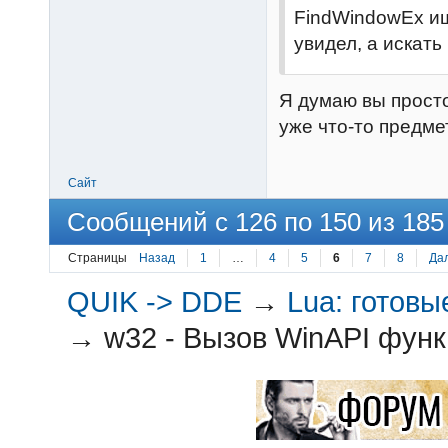
FindWindowEx ищ
увидел, а искать 
Я думаю вы прост
уже что-то предме
Сайт
Сообщений с 126 по 150 из 185
Страницы
Назад
1
…
4
5
6
7
8
Да
QUIK -> DDE
→
Lua: готов
→
w32 - Вызов WinAPI функ