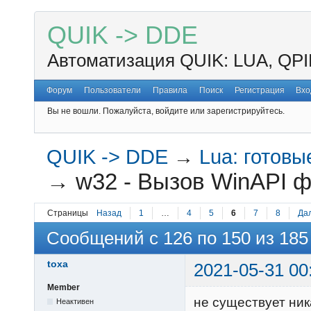
QUIK -> DDE
Автоматизация QUIK: LUA, QPI
Форум
Пользователи
Правила
Поиск
Регистрация
Вхо
Вы не вошли.
Пожалуйста, войдите или зарегистрируйтесь.
QUIK -> DDE
→
Lua: готов
→
w32 - Вызов WinAPI ф
Страницы
Назад
1
…
4
5
6
7
8
Да
Сообщений с 126 по 150 из 185
toxa
2021-05-31 00
Member
не существует ник
Неактивен