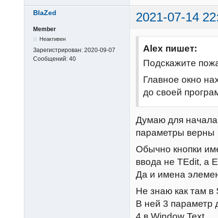
end
BlaZed
    message(
st
2021-07-14 22
    hEdit =
Member
if
 hEdit =
Неактивен
Alex пишет:
Зарегистрирован:
2020-09-07
        mess
Сообщений:
40
Подскажите пожа
        sto
end
Главное окно нах
end
до своей програм
Думаю для начала 
параметры верны
Обычно кнопки име
ввода не TEdit, а E
Да и имена элемен
Не знаю как там в
В ней 3 параметр 
4 в Window Text