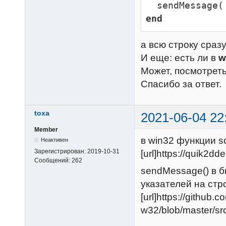
end
а всю строку сраз
И еще: есть ли в
w
Может, посмотреть
Спасибо за ответ.
toxa
2021-06-04 22
Member
в win32 функции so
Неактивен
Зарегистрирован:
2019-10-31
[url]https://quik2dd
Сообщений:
262
sendMessage() в 
указателей на стр
[url]https://github.
w32/blob/master/sr