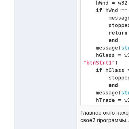
    hWnd = w
if
 hWnd ==
        mess
        sto
return
end
    message(
st
    hGlass 
"btnStrt1"
)

if
 hGlass 
        sto
end
    message(
st
    hTrade 
"btnStrt2"
)

Главное окно нахо
if
 hTrade 
своей программы...
        sto