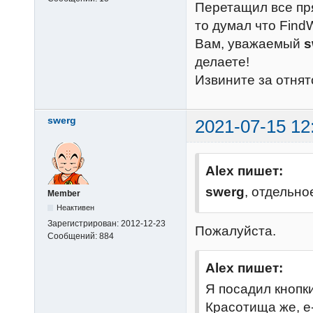
Перетащил все пря
то думал что Find
Вам, уважаемый
s
делаете!
Извините за отнят
swerg
2021-07-15 12
Alex пишет:
swerg
, отдельн
Member
Неактивен
Зарегистрирован:
2012-12-23
Пожалуйста.
Сообщений:
884
Alex пишет:
Я посадил кнопк
Красотища же, е-